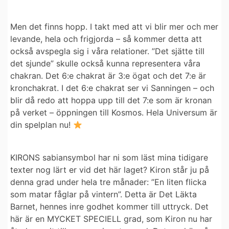
Men det finns hopp. I takt med att vi blir mer och mer
levande, hela och frigjorda – så kommer detta att
också avspegla sig i våra relationer. ”Det sjätte till
det sjunde” skulle också kunna representera våra
chakran. Det 6:e chakrat är 3:e ögat och det 7:e är
kronchakrat. I det 6:e chakrat ser vi Sanningen – och
blir då redo att hoppa upp till det 7:e som är kronan
på verket – öppningen till Kosmos. Hela Universum är
din spelplan nu!
KIRONS sabiansymbol har ni som läst mina tidigare
texter nog lärt er vid det här laget? Kiron står ju på
denna grad under hela tre månader: ”En liten flicka
som matar fåglar på vintern”. Detta är Det Läkta
Barnet, hennes inre godhet kommer till uttryck. Det
här är en MYCKET SPECIELL grad, som Kiron nu har