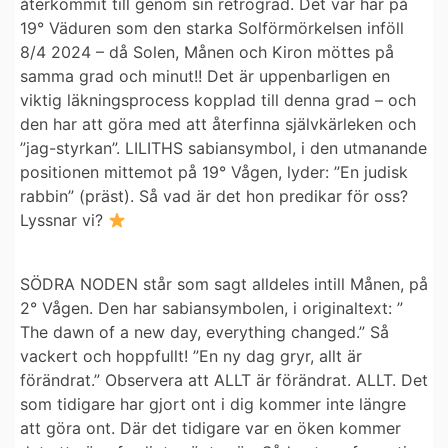
återkommit till genom sin retrograd. Det var här på
19° Väduren som den starka Solförmörkelsen inföll
8/4 2024 – då Solen, Månen och Kiron möttes på
samma grad och minut!! Det är uppenbarligen en
viktig läkningsprocess kopplad till denna grad – och
den har att göra med att återfinna självkärleken och
”jag-styrkan”. LILITHS sabiansymbol, i den utmanande
positionen mittemot på 19° Vågen, lyder: ”En judisk
rabbin” (präst). Så vad är det hon predikar för oss?
Lyssnar vi?
SÖDRA NODEN står som sagt alldeles intill Månen, på
2° Vågen. Den har sabiansymbolen, i originaltext: ”
The dawn of a new day, everything changed.” Så
vackert och hoppfullt! ”En ny dag gryr, allt är
förändrat.” Observera att ALLT är förändrat. ALLT. Det
som tidigare har gjort ont i dig kommer inte längre
att göra ont. Där det tidigare var en öken kommer