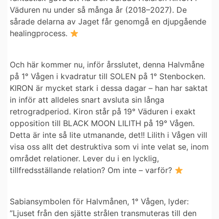
Väduren nu under så många år (2018–2027). De
sårade delarna av Jaget får genomgå en djupgående
healingprocess.
Och här kommer nu, inför årsslutet, denna Halvmåne
på 1° Vågen i kvadratur till SOLEN på 1° Stenbocken.
KIRON är mycket stark i dessa dagar – han har saktat
in inför att alldeles snart avsluta sin långa
retrogradperiod. Kiron står på 19° Väduren i exakt
opposition till BLACK MOON LILITH på 19° Vågen.
Detta är inte så lite utmanande, det!! Lilith i Vågen vill
visa oss allt det destruktiva som vi inte velat se, inom
området relationer. Lever du i en lycklig,
tillfredsställande relation? Om inte – varför?
Sabiansymbolen för Halvmånen, 1° Vågen, lyder:
”Ljuset från den sjätte strålen transmuteras till den