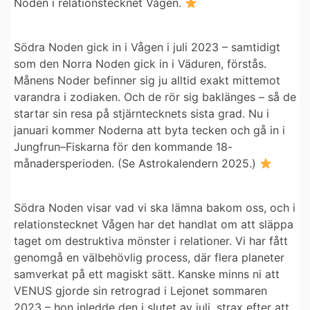
Noden i relationstecknet Vågen.
Södra Noden gick in i Vågen i juli 2023 – samtidigt
som den Norra Noden gick in i Väduren, förstås.
Månens Noder befinner sig ju alltid exakt mittemot
varandra i zodiaken. Och de rör sig baklänges – så de
startar sin resa på stjärntecknets sista grad. Nu i
januari kommer Noderna att byta tecken och gå in i
Jungfrun–Fiskarna för den kommande 18-
månadersperioden. (Se Astrokalendern 2025.)
Södra Noden visar vad vi ska lämna bakom oss, och i
relationstecknet Vågen har det handlat om att släppa
taget om destruktiva mönster i relationer. Vi har fått
genomgå en välbehövlig process, där flera planeter
samverkat på ett magiskt sätt. Kanske minns ni att
VENUS gjorde sin retrograd i Lejonet sommaren
2023 – hon inledde den i slutet av juli, strax efter att