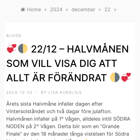
Home
»
2024
»
december
»
22
»
BLOGG
22/12 – HALVMÅNEN
SOM VILL VISA DIG ATT
ALLT ÄR FÖRÄNDRAT
2024-12-22
BY
LISA AURELIUS
Årets sista Halvmåne infaller dagen efter
Vintersolståndet och två dagar före julafton.
Halvmånen infaller på 1° Vågen, alldeles intill SÖDRA
NODEN på 2° Vågen. Detta blir som en ”Grande
Finale” av den 18 månader långa vistelsen för Södra