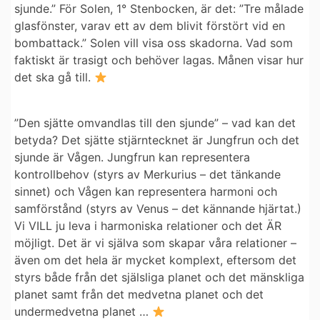
sjunde.” För Solen, 1° Stenbocken, är det: ”Tre målade
glasfönster, varav ett av dem blivit förstört vid en
bombattack.” Solen vill visa oss skadorna. Vad som
faktiskt är trasigt och behöver lagas. Månen visar hur
det ska gå till.
”Den sjätte omvandlas till den sjunde” – vad kan det
betyda? Det sjätte stjärntecknet är Jungfrun och det
sjunde är Vågen. Jungfrun kan representera
kontrollbehov (styrs av Merkurius – det tänkande
sinnet) och Vågen kan representera harmoni och
samförstånd (styrs av Venus – det kännande hjärtat.)
Vi VILL ju leva i harmoniska relationer och det ÄR
möjligt. Det är vi själva som skapar våra relationer –
även om det hela är mycket komplext, eftersom det
styrs både från det själsliga planet och det mänskliga
planet samt från det medvetna planet och det
undermedvetna planet …