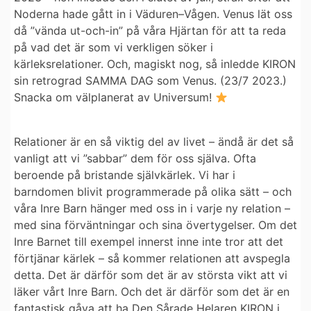
Noderna hade gått in i Väduren–Vågen. Venus lät oss
då ”vända ut-och-in” på våra Hjärtan för att ta reda
på vad det är som vi verkligen söker i
kärleksrelationer. Och, magiskt nog, så inledde KIRON
sin retrograd SAMMA DAG som Venus. (23/7 2023.)
Snacka om välplanerat av Universum!
Relationer är en så viktig del av livet – ändå är det så
vanligt att vi ”sabbar” dem för oss själva. Ofta
beroende på bristande självkärlek. Vi har i
barndomen blivit programmerade på olika sätt – och
våra Inre Barn hänger med oss in i varje ny relation –
med sina förväntningar och sina övertygelser. Om det
Inre Barnet till exempel innerst inne inte tror att det
förtjänar kärlek – så kommer relationen att avspegla
detta. Det är därför som det är av största vikt att vi
läker vårt Inre Barn. Och det är därför som det är en
fantastisk gåva att ha Den Sårade Helaren KIRON i