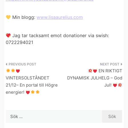
Min blogg:
www.lisaaurelius.com
Jag tar tacksamt emot donationer via swish:
0722294021
Inläggsnavigering
EN RIKTIGT
VINTERSOLSTÅNDET
DYNAMISK JULHELG – God
21/12– En portal till Högre
Jul!
energier!
Sök
efter: