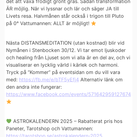
det att växa frodigt grönt gräs. Sådan transformation
ÄR möjlig. När vi lyssnar och lär och säger JA till
Livets resa. Halvmånen står också i trigon till Pluto
på 0° Vattumannen: ALLT är möjligt!
Nästa DISTANSMEDITATION (utan kostnad) blir vid
Nymånen i Stenbocken 30/12. Vi tar emot ljuskoder
och healing från Ljuset som vi alla är en del av, och vi
visualiserar en lycklig värld i kärlek och harmoni.
Tryck på ”Kommer” på eventsidan om du vill vara
med:
https://fb.me/e/bTF5yEfj4
Alternativ länk om
den andra inte fungerar:
https://www.facebook.com/events/571642959127674
ASTROKALENDERN 2025 – Rabatterat pris hos
Paneter, Tarotshop och Vattumannen:
https://tarotshop.se/astrokalendern-2025