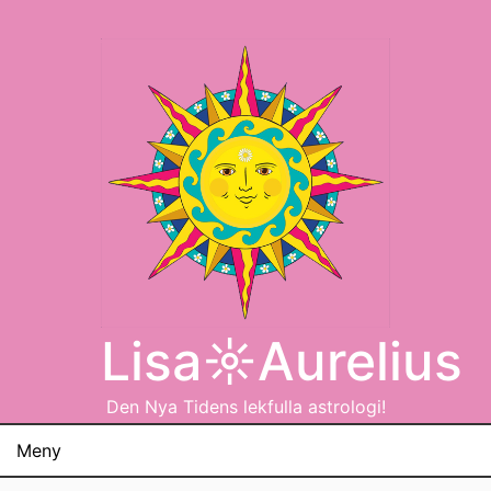
Hoppa
till
innehåll
Lisa☼Aurelius
Den Nya Tidens lekfulla astrologi!
Meny