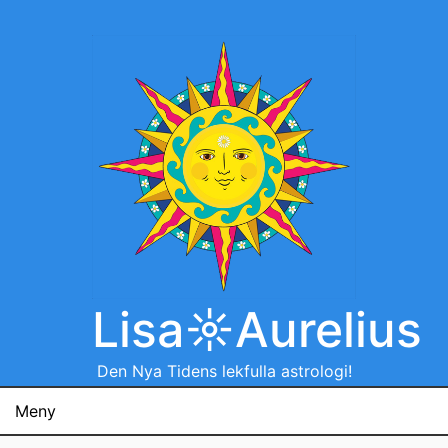
Hoppa
till
innehåll
Lisa☼Aurelius
Den Nya Tidens lekfulla astrologi!
Meny