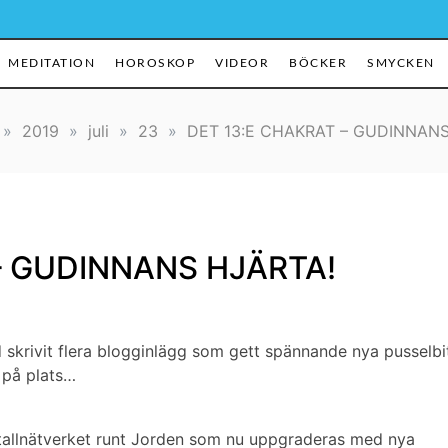
MEDITATION
HOROSKOP
VIDEOR
BÖCKER
SMYCKEN
»
2019
»
juli
»
23
»
DET 13:E CHAKRAT – GUDINNANS
– GUDINNANS HJÄRTA!
d skrivit flera blogginlägg som gett spännande nya pusselbi
a på plats…
ristallnätverket runt Jorden som nu uppgraderas med nya