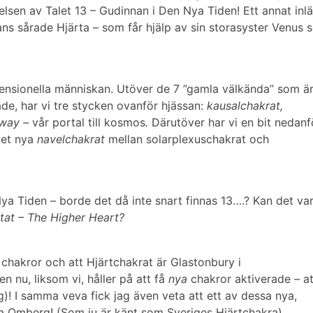
elsen av
Talet 13
– Gudinnan i Den Nya Tiden!
Ett annat inl
ans sårade Hjärta
– som får hjälp av sin storasyster Venus 
ensionella människan
. Utöver de 7 ”gamla välkända” som ä
e, har vi tre stycken ovanför hjässan:
kausalchakrat,
eway –
vår portal till kosmos
.
Därutöver har vi en bit nedanf
et nya
navelchakrat
mellan solarplexuschakrat och
Nya Tiden – borde det då inte snart finnas 13….?
Kan det va
tat – The Higher Heart?
 chakror och att Hjärtchakrat är Glastonbury i
en nu, liksom vi, håller på att få
nya
chakror aktiverade – at
gg)! I samma veva fick jag även veta att
ett av dessa nya,
ka Omberg!
(Som ju är känt som Sveriges Hjärtchakra)