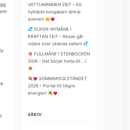
ägg
VATTUMANNEN 29/7 – Ett
som
nykläckt kungabarn äntrar
scenen!
SUPER-NYMÅNE I
KRÄFTAN 14/7 – Resan går
r
vidare över okända vatten!
ör
FULLMÅNE I STENBOCKEN
30/6 – Det börjar hetta till …!
SOMMARSOLSTÅNDET
ra
2026 – Portal till högre
energier!
ARKIV
t
Arkiv