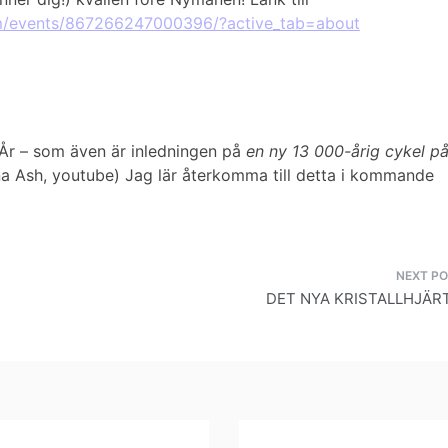
m/events/867266247000396/?active_tab=about
t År – som även är inledningen på
en ny 13 000-årig cykel p
una Ash, youtube) Jag lär återkomma till detta i kommande
DET NYA KRISTALLHJÄRT