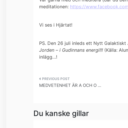
meditationen:
https://www.facebook.co
Vi ses i Hjärtat!
PS. Den 26 juli inleds ett Nytt Galaktisk
Jorden – i Gudinnans energi!!!
(Källa: Al
inlägg…!
Inläggsnavigering
MEDVETENHET ÄR A OCH O …
Du kanske gillar