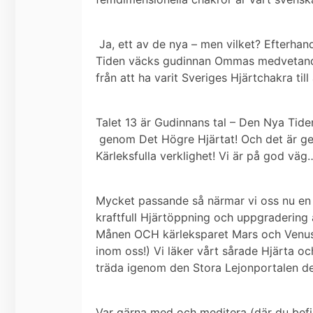
Ja, ett av de nya – men vilket? Efterhand 
Tiden väcks gudinnan Ommas medvetande
från att ha varit Sveriges Hjärtchakra till 
Talet 13 är Gudinnans tal – Den Nya Tide
genom Det Högre Hjärtat!
Och det är ge
Kärleksfulla verklighet! Vi är på god väg
Mycket passande så närmar vi oss nu e
kraftfull Hjärtöppning och uppgradering 
Månen OCH kärleksparet Mars och Venus i 
inom oss!)
Vi läker vårt sårade Hjärta oc
träda igenom den Stora Lejonportalen d
Var gärna med och meditera (där du befin