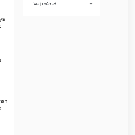
ya
s
s
nnan
t