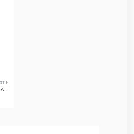
å
AT!