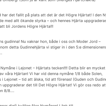
har det fallit på plats att det är
det Högre Hjärtat!
I den N
 med allt ökande styrka – och hennes Hjärta uppgradera
att bli
Jordens Högre Hjärta!!!
ns gudinna!
Nu vaknar hon, både i oss och Moder Jord –
nom detta Gudinnehjärta vi stiger in i den 5:e dimensionen
….
n
Nymåne i Lejonet – Hjärtats tecken!!!!
Detta blir en mycket
av våra Hjärtan! Vi har vid denna nymåne 1/8 både Solen,
Lejonet – tid att älska, tid att förenas! (Guden och Gudi
h uppgraderar det till Det Högre Hjärtat! Vi gör oss redo at
en 8/8….
ner dig!) kvällen före Nymånen! Länk till