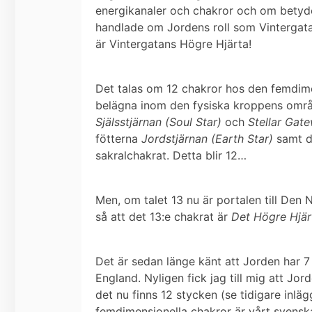
energikanaler och chakror och om betyd
handlade om Jordens roll som
Vintergat
är
Vintergatans Högre Hjärta!
Det talas om 12 chakror hos den femdim
belägna inom den fysiska kroppens områd
Själsstjärnan (Soul Star)
och
Stellar Gat
fötterna
Jordstjärnan (Earth Star)
samt d
sakralchakrat. Detta blir 12…
Men, om talet 13 nu är portalen till Den 
så att det 13:e chakrat är
Det Högre Hjär
Det är sedan länge känt att Jorden har 7
England.
Nyligen fick jag till mig att Jord
det nu finns 12 stycken (se tidigare inlä
femdimensionella chakror är vårt svens