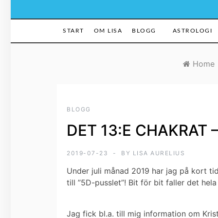
START
OM LISA
BLOGG
ASTROLOGI
Home
BLOGG
DET 13:E CHAKRAT 
2019-07-23
BY
LISA AURELIUS
Under juli månad 2019 har jag på kort ti
till ”5D-pusslet”! Bit för bit faller det hel
Jag fick bl.a. till mig information om K