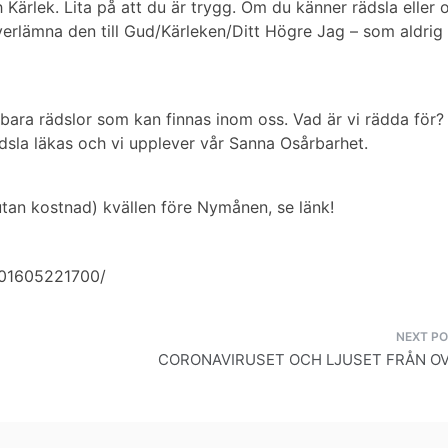
 Kärlek. Lita på att du är trygg. Om du känner rädsla eller 
erlämna den till Gud/Kärleken/Ditt Högre Jag – som aldrig 
kbara rädslor som kan finnas inom oss.
Vad är vi rädda för?
 rädsla läkas och vi upplever vår Sanna Osårbarhet.
tan kostnad) kvällen före Nymånen, se länk!
301605221700/
CORONAVIRUSET OCH LJUSET FRÅN OV