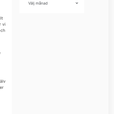
lt
r vi
och
e
älv
er