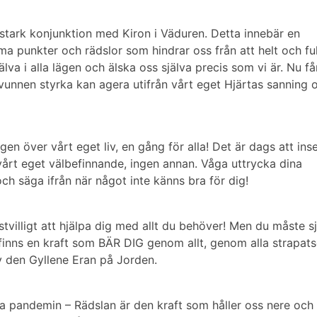
tark konjunktion med Kiron i Väduren. Detta innebär en
a punkter och rädslor som hindrar oss från att helt och ful
lva i alla lägen och älska oss själva precis som vi är. Nu få
yvunnen styrka kan agera utifrån vårt eget Hjärtas sanning 
en över vårt eget liv, en gång för alla! Det är dags att ins
 vårt eget välbefinnande, ingen annan. Våga uttrycka dina
h säga ifrån när något inte känns bra för dig!
stvilligt att hjälpa dig med allt du behöver!
Men du måste sj
et finns en kraft som BÄR DIG genom allt, genom alla strapats
av den Gyllene Eran på Jorden.
a pandemin – Rädslan är den kraft som håller oss nere och