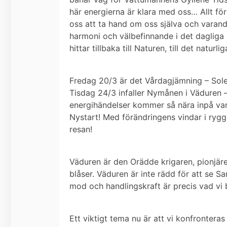
här energierna är klara med oss… Allt förä
oss att ta hand om oss själva och varandr
harmoni och välbefinnande i det dagliga l
hittar tillbaka till Naturen, till det naturl
Fredag 20/3 är det Vårdagjämning – Sole
Tisdag 24/3 infaller
Nymånen i Väduren
energihändelser kommer så nära inpå vara
Nystart! Med förändringens vindar i rygg
resan!
Väduren är den Orädde krigaren,
pionjäre
blåser. Väduren är inte rädd för att se 
mod och handlingskraft är precis vad vi 
Ett viktigt tema nu är att vi konfronter