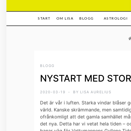
START
OM LISA
BLOGG
ASTROLOGI
BLOGG
NYSTART MED STOR
2020-03-19
BY
LISA AURELIUS
Det är vår i luften. Starka vindar blåser 
värld.
Kanske skrämmande, men samtidigt så
ofrånkomligt att det gamla samhället måst
det nya. Detta har vi vetat hela tiden – 
banar väg för Vattumannens Gyllene Tidså