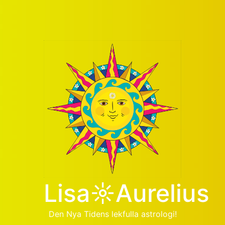
Lisa☼Aurelius
Den Nya Tidens lekfulla astrologi!