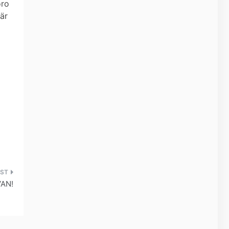
oro
är
AN!