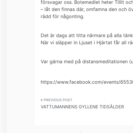
försvagar oss. Botemedlet heter Tillit och
– låt den finnas där, omfamna den och öv
rädd för någonting.
Det är dags att titta närmare på alla tän
När vi släpper in Ljuset i Hjärtat får all
Var gärna med på distansmeditationen (u
https://www.facebook.com/events/655
Inläggsnavigering
VATTUMANNENS GYLLENE TIDSÅLDER