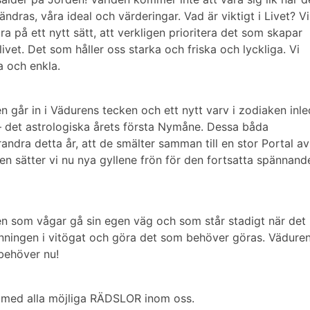
ndras, våra ideal och värderingar. Vad är viktigt i Livet? Vi
a på ett nytt sätt, att verkligen prioritera det som skapar
ivet. Det som håller oss starka och friska och lyckliga. Vi
iga och enkla.
n går in i Vädurens tecken
och ett nytt varv i zodiaken inle
– det astrologiska årets första Nymåne. Dessa båda
ndra detta år, att de smälter samman till en stor Portal av
en sätter vi nu nya gyllene frön för den fortsatta spännand
n som vågar gå sin egen väg och som står stadigt när det
Sanningen i vitögat och göra det som behöver göras. Vädure
behöver nu!
as med alla möjliga RÄDSLOR inom oss.