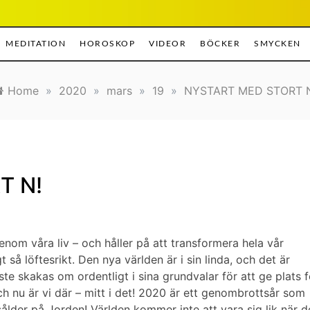
MEDITATION
HOROSKOP
VIDEOR
BÖCKER
SMYCKEN
Home
»
2020
»
mars
»
19
»
NYSTART MED STORT N
T N!
genom våra liv – och håller på att transformera hela vår
 löftesrikt. Den nya världen är i sin linda, och det är
e skakas om ordentligt i sina grundvalar för att ge plats f
och nu är vi där – mitt i det! 2020 är ett genombrottsår som
lder på Jorden! Världen kommer inte att vara sig lik när d