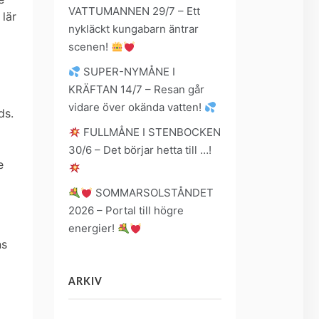
VATTUMANNEN 29/7 – Ett
 lär
nykläckt kungabarn äntrar
scenen!
SUPER-NYMÅNE I
KRÄFTAN 14/7 – Resan går
vidare över okända vatten!
ds.
FULLMÅNE I STENBOCKEN
30/6 – Det börjar hetta till …!
e
SOMMARSOLSTÅNDET
2026 – Portal till högre
energier!
ns
ARKIV
Arkiv