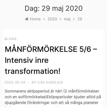
Dag:
29 maj 2020
Home
»
2020
»
maj
»
29
BLOGG
MÅNFÖRMÖRKELSE 5/6 –
Intensiv inre
transformation!
2020-05-29
BY
LISA AURELIUS
Sommarens eklipsperiod är här! (2 månförmörkelser
och en solförmörkelse)Eklipsperioder bjuder alltid på
djupgående förändringar och att så många planeter