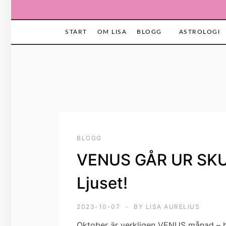
START
OM LISA
BLOGG
ASTROLOGI
BLOGG
VENUS GÅR UR SKUG
Ljuset!
2023-10-07
BY
LISA AURELIUS
Oktober är verkligen VENUS månad – ho