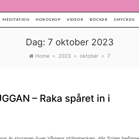
MEDITATION
HOROSKOP
VIDEOR
BÖCKER
SMYCKEN
Dag:
7 oktober 2023
Home
»
2023
»
oktober
»
7
GAN – Raka spåret in i
n är styraren över Vågens stjärntecken, där Solen befinne