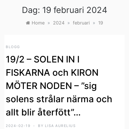
Dag:
19 februari 2024
Home
»
2024
»
februari
»
19
BLOGG
19/2 – SOLEN IN I
FISKARNA och KIRON
MÖTER NODEN – ”sig
solens strålar närma och
allt blir återfött”…
2024-02-19
BY
LISA AURELIUS