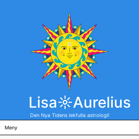
Hoppa
till
innehåll
Lisa☼Aurelius
Den Nya Tidens lekfulla astrologi!
Meny