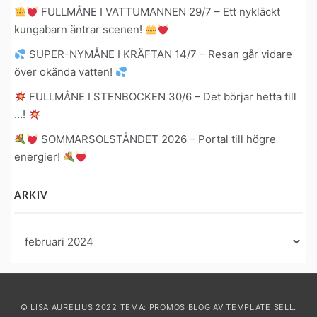
FULLMÅNE I VATTUMANNEN 29/7 – Ett nykläckt
kungabarn äntrar scenen!
SUPER-NYMÅNE I KRÄFTAN 14/7 – Resan går vidare
över okända vatten!
FULLMÅNE I STENBOCKEN 30/6 – Det börjar hetta till
…!
SOMMARSOLSTÅNDET 2026 – Portal till högre
energier!
ARKIV
Arkiv
© LISA AURELIUS 2022 TEMA: PROMOS BLOG AV
TEMPLATE SELL
.