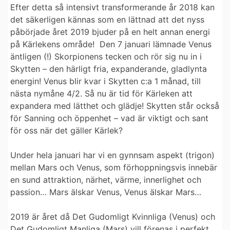
Efter detta så intensivt transformerande år 2018 kan
det säkerligen kännas som en lättnad att det nyss
påbörjade året 2019 bjuder på en helt annan energi
på Kärlekens område! Den 7 januari lämnade Venus
äntligen (!) Skorpionens tecken och rör sig nu in i
Skytten – den härligt fria, expanderande, gladlynta
energin! Venus blir kvar i Skytten c:a 1 månad, till
nästa nymåne 4/2. Så nu är tid för Kärleken att
expandera med lätthet och glädje! Skytten står också
för Sanning och öppenhet – vad är viktigt och sant
för oss när det gäller Kärlek?
Under hela januari har vi en gynnsam aspekt (trigon)
mellan Mars och Venus, som förhoppningsvis innebär
en sund attraktion, närhet, värme, innerlighet och
passion… Mars älskar Venus, Venus älskar Mars…
2019 är året då Det Gudomligt Kvinnliga (Venus) och
Det Gudomligt Manliga (Mars) vill förenas i perfekt