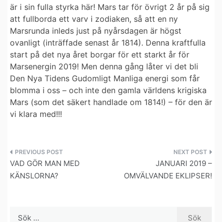
är i sin fulla styrka här! Mars tar för övrigt 2 år på sig
att fullborda ett varv i zodiaken, så att en ny
Marsrunda inleds just på nyårsdagen är högst
ovanligt (inträffade senast år 1814). Denna kraftfulla
start på det nya året borgar för ett starkt år för
Marsenergin 2019! Men denna gång låter vi det bli
Den Nya Tidens Gudomligt Manliga energi som får
blomma i oss – och inte den gamla världens krigiska
Mars (som det säkert handlade om 1814!) – för den är
vi klara med!!!
Inläggsnavigering
VAD GÖR MAN MED
JANUARI 2019 –
KÄNSLORNA?
OMVÄLVANDE EKLIPSER!
Sök