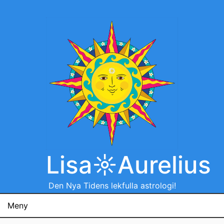
Hoppa
till
innehåll
Lisa☼Aurelius
Den Nya Tidens lekfulla astrologi!
Meny