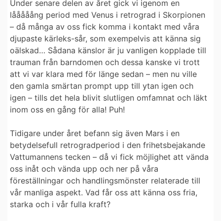
Under senare delen av året gick vi igenom en
lååååång period med Venus i retrograd i Skorpionen
– då många av oss fick komma i kontakt med våra
djupaste kärleks-sår, som exempelvis att känna sig
oälskad… Sådana känslor är ju vanligen kopplade till
trauman från barndomen och dessa kanske vi trott
att vi var klara med för länge sedan – men nu ville
den gamla smärtan prompt upp till ytan igen och
igen – tills det hela blivit slutligen omfamnat och läkt
inom oss en gång för alla! Puh!
Tidigare under året befann sig även Mars i en
betydelsefull retrogradperiod i den frihetsbejakande
Vattumannens tecken – då vi fick möjlighet att vända
oss inåt och vända upp och ner på våra
föreställningar och handlingsmönster relaterade till
vår manliga aspekt. Vad får oss att känna oss fria,
starka och i vår fulla kraft?