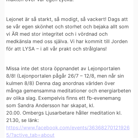
Lejonet är så starkt, så modigt, så vackert! Dags att
se vår egen skönhet och storhet och bejaka allt som
vi ÄR med stor integritet och i vördnad och
medkänsla med oss själva. Vi har kommit till Jorden
för att LYSA – i all vår prakt och strålglans!
Missa inte det stora öppnandet av Lejonportalen
8/8!
(Lejonportalen pågår 26/7 – 12/8, men når sin
kulmen 8/8) Denna dag anordnas världen över
många gemensamma meditationer och energiarbeten
av olika slag. Exempelvis finns ett fb-evenemang
som Sandra Andersson har skapat, kl.
20.00.
Ombergs Ljusarbetare håller meditation kl.
21.30
, se länk:
https://www.facebook.com/events/36368270121926
5/?active_tab=about