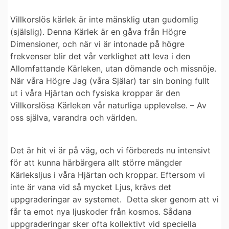
Villkorslös kärlek är inte mänsklig utan gudomlig
(själslig).
Denna Kärlek är en gåva från Högre
Dimensioner, och när vi är intonade på högre
frekvenser blir det vår verklighet att leva i den
Allomfattande Kärleken, utan dömande och missnöje.
När våra Högre Jag (våra Själar) tar sin boning fullt
ut i våra Hjärtan och fysiska kroppar är den
Villkorslösa Kärleken vår naturliga upplevelse. – Av
oss själva, varandra och världen.
Det är hit vi är på väg, och
vi förbereds nu intensivt
för att kunna härbärgera allt större mängder
Kärleksljus i våra Hjärtan och kroppar
. Eftersom vi
inte är vana vid så mycket Ljus, krävs det
uppgraderingar av systemet. Detta sker genom att vi
får ta emot nya ljuskoder från kosmos. Sådana
uppgraderingar sker ofta kollektivt vid speciella