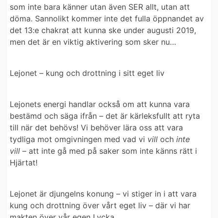
som inte bara känner utan även SER allt, utan att
döma.
Sannolikt kommer inte det fulla öppnandet av
det 13:e chakrat att kunna ske under augusti 2019,
men det är en viktig aktivering som sker nu…
Lejonet – kung och drottning i sitt eget liv
Lejonets energi handlar också om att kunna vara
bestämd och säga ifrån – det är kärleksfullt att ryta
till när det behövs! Vi behöver lära oss att vara
tydliga mot omgivningen med vad vi
vill
och
inte
vill
– att inte gå med på saker som inte känns rätt i
Hjärtat!
Lejonet är djungelns konung – vi stiger in i att vara
kung och drottning över vårt eget liv – där vi har
makten över vår egen Lycka.