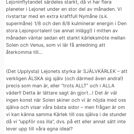
Lejoninflytandet särdeles starkt, då vi har flera
planeter i Lejonet under en stor del av månaden. Vi
rivstartar med en extra kraftfull Nymåne (s.k.
supermåne) 1/8 och den 8/8 kulminerar energin i Den
stora Lejonportalen! (se annat inlägg!) I mitten av
månaden väntar sedan ett starkt kärleksmöte mellan
Solen och Venus, som vi lär få anledning att
återkomma till…
(Det Upplysta) Lejonets styrka är SJÄLVKÄRLEK
– att
verkligen ÄLSKA sig själv (och därmed även andra!)
precis som man är, eller ”trots ALLT” och i ALLA
väder!! Detta är lättare sagt än gjort…! Det är väl
ingen konst när Solen skiner och vi är nöjda med oss
själva och visar våra bästa sidor – men frågan är om
vi kan känna samma Kärlek till oss själva i de stunder
då vi ”uppför oss illa”, dvs. på ett eller annat sätt inte
lever upp till våra egna ideal?