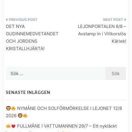
Inläggsnavigering
DET NYA
LEJONPORTALEN 8/8 –
GUDINNEMEDVETANDET
Avstamp in i Villkorslös
OCH JORDENS
Kärlek!
KRISTALLHJÄRTA!
Sök
efter:
SENASTE INLÄGGEN
NYMÅNE OCH SOLFÖRMÖRKELSE I LEJONET 12/8
2026
FULLMÅNE I VATTUMANNEN 29/7 – Ett nykläckt