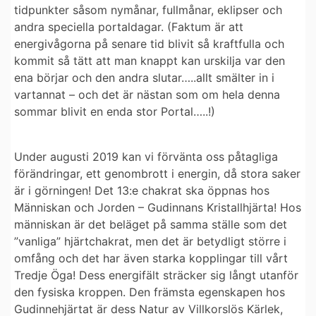
tidpunkter såsom nymånar, fullmånar, eklipser och
andra speciella portaldagar. (Faktum är att
energivågorna på senare tid blivit så kraftfulla och
kommit så tätt att man knappt kan urskilja var den
ena börjar och den andra slutar…..allt smälter in i
vartannat – och det är nästan som om hela denna
sommar blivit en enda stor Portal…..!)
Under augusti 2019
kan vi förvänta oss påtagliga
förändringar, ett genombrott i energin, då stora saker
är i görningen!
Det 13:e chakrat ska öppnas hos
Människan och Jorden
– Gudinnans Kristallhjärta!
Hos
människan är det beläget på samma ställe som det
”vanliga” hjärtchakrat, men det är betydligt större i
omfång och det har även
starka kopplingar till vårt
Tredje Öga!
Dess energifält sträcker sig långt utanför
den fysiska kroppen.
Den främsta egenskapen hos
Gudinnehjärtat är dess Natur av Villkorslös Kärlek,