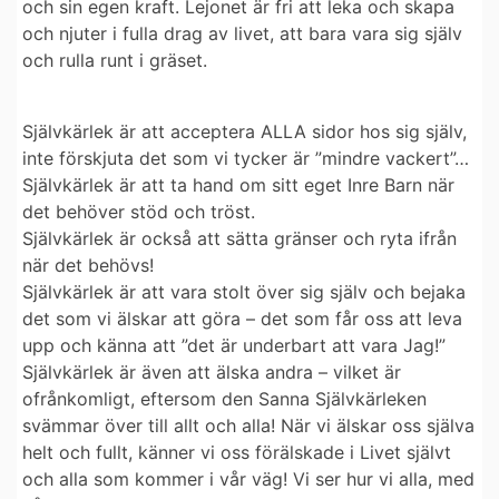
och sin egen kraft. Lejonet är fri att leka och skapa
och njuter i fulla drag av livet, att bara vara sig själv
och rulla runt i gräset.
Självkärlek
är att acceptera ALLA sidor hos sig själv,
inte förskjuta det som vi tycker är ”mindre vackert”…
Självkärlek
är att ta hand om sitt eget Inre Barn när
det behöver stöd och tröst.
Självkärlek
är också att sätta gränser och ryta ifrån
när det behövs!
Självkärlek
är att vara stolt över sig själv och bejaka
det som vi älskar att göra – det som får oss att leva
upp och känna att ”det är underbart att vara Jag!”
Självkärlek är även att älska andra
– vilket är
ofrånkomligt, eftersom den Sanna Självkärleken
svämmar över till allt och alla! När vi älskar oss själva
helt och fullt, känner vi oss förälskade i Livet självt
och alla som kommer i vår väg! Vi ser hur vi alla, med