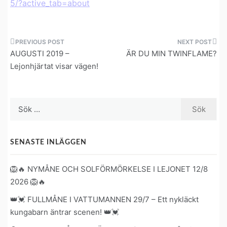
5/?active_tab=about
Inläggsnavigering
AUGUSTI 2019 –
ÄR DU MIN TWINFLAME?
Lejonhjärtat visar vägen!
Sök
efter:
SENASTE INLÄGGEN
🦁🔥 NYMÅNE OCH SOLFÖRMÖRKELSE I LEJONET 12/8
2026 🦁🔥
👑💓 FULLMÅNE I VATTUMANNEN 29/7 – Ett nykläckt
kungabarn äntrar scenen! 👑💓