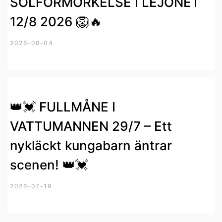
SOLFÖRMÖRKELSE I LEJONET
12/8 2026 🦁🔥
2026-08-04
👑💓 FULLMÅNE I
VATTUMANNEN 29/7 – Ett
nykläckt kungabarn äntrar
scenen! 👑💓
2026-07-19