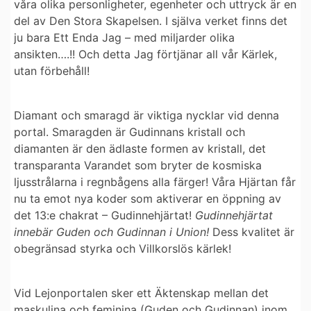
våra olika personligheter, egenheter och uttryck är en
del av Den Stora Skapelsen. I själva verket finns det
ju bara Ett Enda Jag – med miljarder olika
ansikten….!! Och detta Jag förtjänar all vår Kärlek,
utan förbehåll!
Diamant och smaragd är viktiga nycklar vid denna
portal
. Smaragden är Gudinnans kristall och
diamanten är den ädlaste formen av kristall, det
transparanta Varandet som bryter de kosmiska
ljusstrålarna i regnbågens alla färger! Våra Hjärtan får
nu ta emot nya koder som aktiverar en
öppning av
det 13:e chakrat – Gudinnehjärtat!
Gudinnehjärtat
innebär Guden och Gudinnan i Union!
Dess kvalitet är
obegränsad styrka och Villkorslös kärlek!
Vid Lejonportalen sker ett Äktenskap mellan det
maskulina och feminina (Guden och Gudinnan) inom